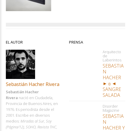
EL AUTOR
PRENSA
Arquitecto
de
Laberintos
SEBASTIA
N
HACHER
►☼◄
Sebastián Hacher Rivera
SANGRE
Sebastián Hacher
SALADA
Rivera
nació en Ciudadela,
Provincia de Buenos Aires, en
Disorder
1976. Es periodista desde el
Magazine
2001. Escribe en diversos
SEBASTIA
medios:
Miradas al Sur, Soy
N
(Página/12), SOHO, Revista THC,
HACHER Y