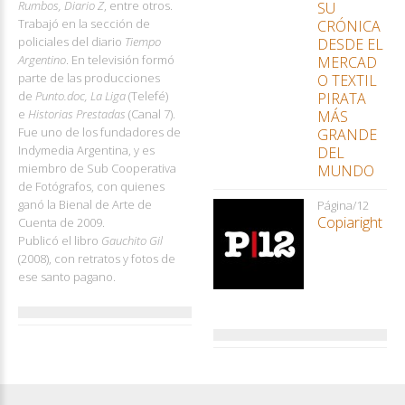
Rumbos, Diario Z
, entre otros.
SU
Trabajó en la sección de
CRÓNICA
policiales del diario
Tiempo
DESDE EL
Argentino
. En televisión formó
MERCAD
parte de las producciones
O TEXTIL
de
Punto.doc, La Liga
(Telefé)
PIRATA
e
Historias Prestadas
(Canal 7).
MÁS
Fue uno de los fundadores de
GRANDE
Indymedia Argentina, y es
DEL
miembro de Sub Cooperativa
MUNDO
de Fotógrafos, con quienes
ganó la Bienal de Arte de
Página/12
Copiaright
Cuenta de 2009.
Publicó el libro
Gauchito Gil
(2008), con retratos y fotos de
ese santo pagano.