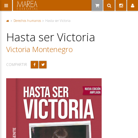
Derechos humanos
Hasta ser Victoria
P
or
Hasta ser Victoria
ta
d
a
Victoria Montenegro
COMPARTIR