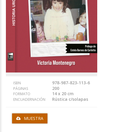
978-987-823-113-6
ISBN
200
PÁGINAS
14 x 20 cm
FORMATO
Rústica c/solapas
ENCUADERNACIÓN
MUESTRA