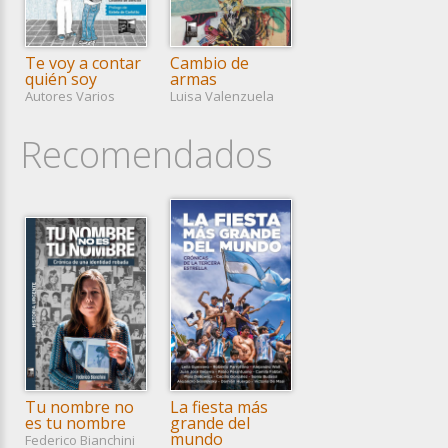
Te voy a contar
Cambio de
quién soy
armas
Autores Varios
Luisa Valenzuela
Recomendados
Dijimos Nunca
Orgullo
Más
Mabel Bellucci
Tu nombre no
La fiesta más
Autores Varios
es tu nombre
grande del
mundo
Federico Bianchini