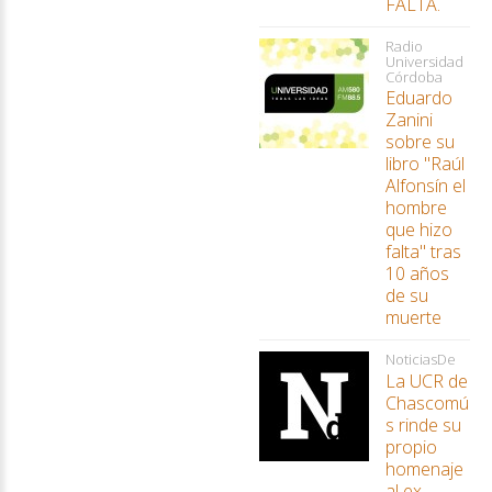
FALTA.
Radio
Universidad
Córdoba
Eduardo
Zanini
sobre su
libro "Raúl
Alfonsín el
hombre
que hizo
falta" tras
10 años
de su
muerte
NoticiasDe
La UCR de
Chascomú
s rinde su
propio
homenaje
al ex