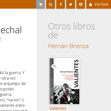
ENTRAR
Otros libros
echal
de
l
Hernán Brienza
ó la guerra. Y
 otra vez.
el arquetipo de
Leopoldo
guerra.
os “nación” o
anamente entre
Valientes
propone rescatar