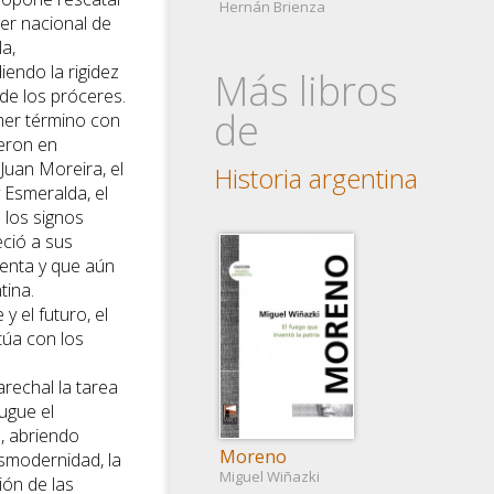
Hernán Brienza
ser nacional de
a,
iendo la rigidez
Más libros
 de los próceres.
de
mer término con
ieron en
Juan Moreira, el
Historia argentina
 Esmeralda, el
los signos
eció a sus
tenta y que aún
tina.
y el futuro, el
El Loco
túa con los
Dorrego
Hernán Brienza
rechal la tarea
ugue el
I, abriendo
Moreno
smodernidad, la
Miguel Wiñazki
ción de las