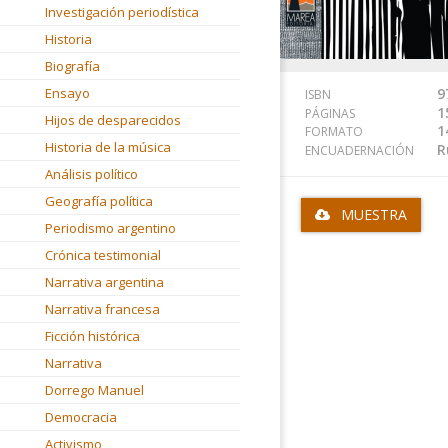
Investigación periodística
Historia
Biografía
Ensayo
9
ISBN
1
PÁGINAS
Hijos de desparecidos
1
FORMATO
Historia de la música
R
ENCUADERNACIÓN
Análisis político
Geografía política
MUESTRA
Periodismo argentino
Crónica testimonial
Narrativa argentina
Narrativa francesa
Ficción histórica
Narrativa
Dorrego Manuel
Democracia
Activismo