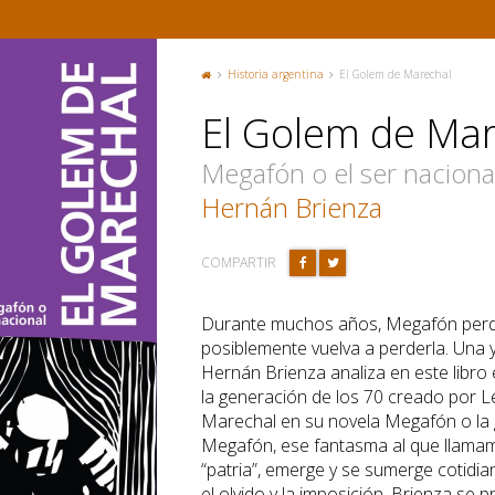
Historia argentina
El Golem de Marechal
P
or
El Golem de Mar
ta
d
a
Megafón o el ser naciona
Hernán Brienza
COMPARTIR
Durante muchos años, Megafón perdi
posiblemente vuelva a perderla. Una y
Hernán Brienza analiza en este libro 
la generación de los 70 creado por 
Marechal en su novela Megafón o la 
Megafón, ese fantasma al que llamam
“patria”, emerge y se sumerge cotidi
el olvido y la imposición. Brienza se 