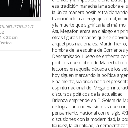
esa tradición marechaliana sobre el 
la única manera posible: traicionándol
traduciéndola al lenguaje actual, impid
y la muerte que significaría el mármol
78-987-3783-22-7
Así, Megafón entra en diálogo en pri
52
otras figuras literarias que se convirt
4 x 22 cm
ústica
arquetipos nacionales: Martín Fierro, 
hombre de la esquina de Corrientes y
Descamisado. Luego se enfrenta con 
políticos que el libro de Marechal ofr
lectores en aquella década de los se
hoy siguen marcando la política argen
Finalmente, viajando hacia el presente 
espíritu nacional del Megafón interac
discursos políticos de la actualidad.
Brienza emprende en El Golem de Ma
de lograr una nueva síntesis que conj
pensamiento nacional con el siglo XX
discusiones con la modernidad, la po
liquidez, la pluralidad, la democratiza